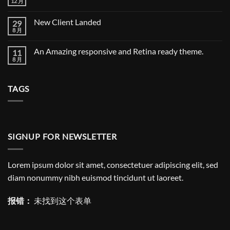
post
12 月
Another
无
with
post
评
Images
with
论
New Client Landed
29
A
Gallery
8 月
New
无
Client
评
Landed
论
An Amazing responsive and Retina ready theme.
11
8 月
An
无
Amazing
评
responsive
论
and
TAGS
Retina
ready
theme.
SIGNUP FOR NEWSLETTER
Lorem ipsum dolor sit amet, consectetuer adipiscing elit, sed
diam nonummy nibh euismod tincidunt ut laoreet.
报错：
未找到这个表单