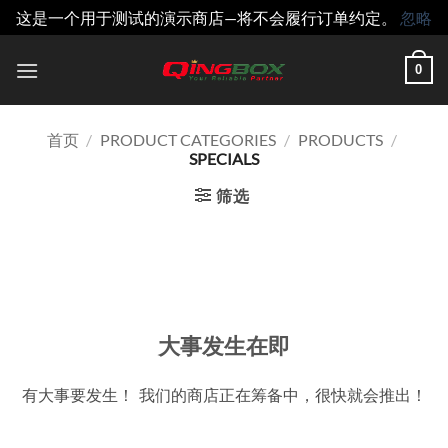
这是一个用于测试的演示商店—将不会履行订单约定。
忽略
跳
0
到
内
容
首页
/
PRODUCT CATEGORIES
/
PRODUCTS
/
SPECIALS
筛选
跳
至
内
容
大事发生在即
有大事要发生！ 我们的商店正在筹备中，很快就会推出！