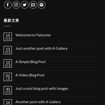
最新文章
Welcome to Flatsome
19
11 月
Welcome
无
to
评
Flatsome
论
Just another post with A Gallery
13
10 月
Just
无
another
评
post
论
A Simple Blog Post
13
with
A
10 月
A
无
Gallery
Simple
评
Blog
论
A Video Blog Post
01
Post
1 月
A
无
Video
评
Blog
论
Just a cool blog post with Images
30
Post
12 月
Just
无
a
评
cool
论
Another post with A Gallery
16
blog